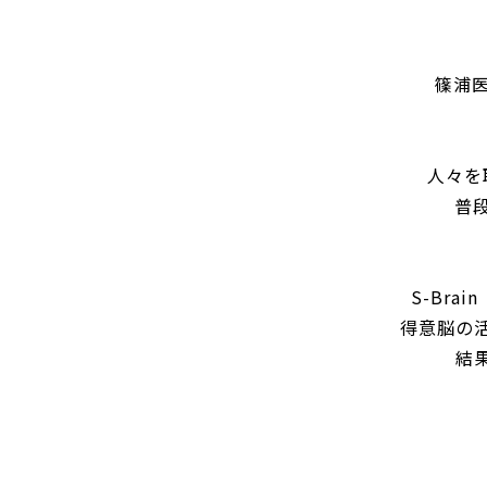
篠浦
人々を
普
S-Br
得意脳の
結