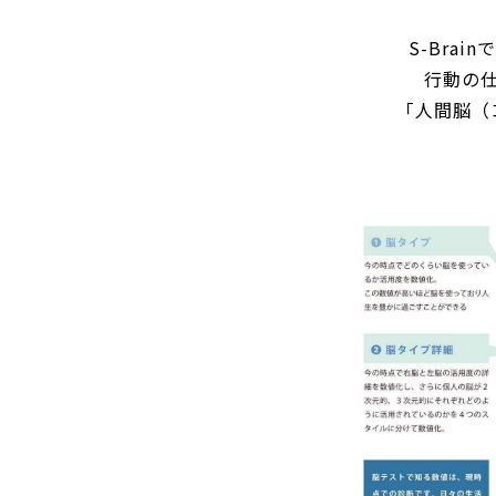
S-Bra
行動の
「人間脳（