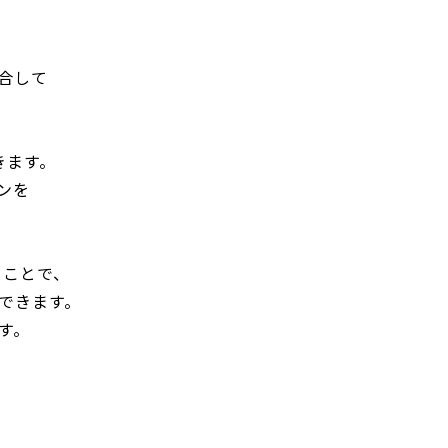
合して
きます。
ンを
ることで、
できます。
す。