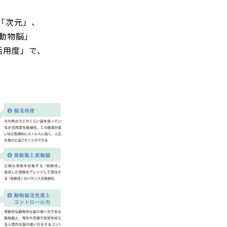
う「次元」、
動物脳」
活用度」で、