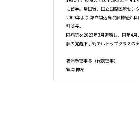
1992年、東京大学医学部の医学博
に留学。帰国後、国立国際医療セン
2000年より 都立駒込病院脳神経外
科部長。
同病院を2023年3月退職し、同年4
脳の覚醒下手術ではトップクラスの
篠浦塾理事長（代表理事）
篠浦 伸禎