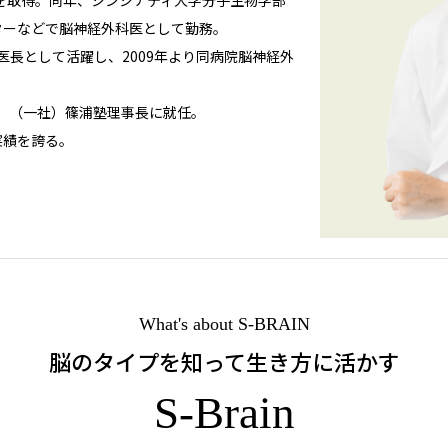
士を取得。同年、シンシナティ大学分子生物学部
ターなどで脳神経外科医として勤務。
科医長として活躍し、2009年より同病院脳神経外
月、（一社）篠浦塾理事長に就任。
実績を誇る。
What's about S-BRAIN
脳のタイプを知って生き方に活かす
S-Brain